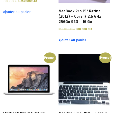
300 000
CFA
250 000
CFA
MacBook Pro 15″ Retina
Ajouter au panier
(2012) – Core i7 2.5 GHz
256Go SSD – 16 Go
350 000
CFA
300 000
CFA
Ajouter au panier
Promo !
Promo !