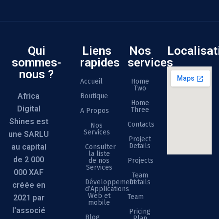
Qui
Liens
Nos
Localisat
sommes-
rapides
services
nous ?
Accueil
Home
Two
Africa
Boutique
Home
Digital
Three
A Propos
Shines est
Contacts
Nos
Services
une SARLU
Project
Details
au capital
Consulter
la liste
de 2 000
de nos
Projects
Services
000 XAF
Team
Développement
Details
créée en
d’Applications
Web et
Team
2021 par
mobile
l'associé
Pricing
Blog
Plan