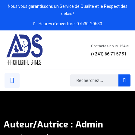
Nous vous garantissons un Service de Qualité et le Respect des
délais !
Heures d’ouverture: 07h30-20h30
Contactez-nous H24 au
(+241)
66 71 57 91
Auteur/autrice :
Admin