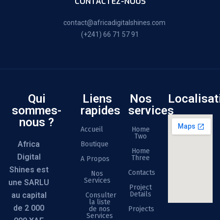
CONTACTEZ-NOUS
contact@africadigitalshines.com
(+241) 66 71 57 91
Qui
Liens
Nos
Localisat
sommes-
rapides
services
nous ?
Accueil
Home
Two
Africa
Boutique
Home
Digital
Three
A Propos
Shines est
Contacts
Nos
Services
une SARLU
Project
Details
au capital
Consulter
la liste
de 2 000
de nos
Projects
Services